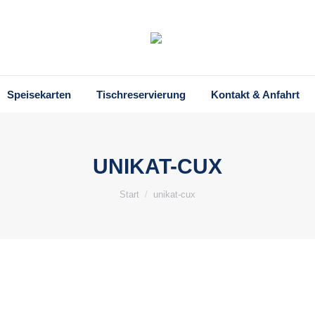
Speisekarten
Tischreservierung
Kontakt & Anfahrt
UNIKAT-CUX
Sie befinden sich hier:
Start
unikat-cux