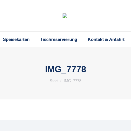
Speisekarten
Tischreservierung
Kontakt & Anfahrt
IMG_7778
Sie befinden sich hier:
Start
IMG_7778