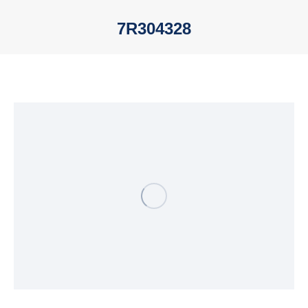
7R304328
Sie befinden sich hier: