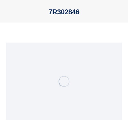
7R302846
Sie befinden sich hier: